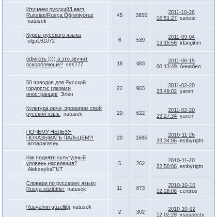
Изучаем русский/Learn
2011-10-26
Russian/Rusça Öğreniyoruz
45
3855
16:51:27
sancar
natusek
Курсы русского языка
2011-09-04
6
539
olga161072
13:15:56
irfangihm
офигеть )))) а это звучит
2011-06-15
18
483
оскорбляюще?
sss777
00:13:49
Аннабел
50 поводов для Русской
2011-02-20
гордости: глазами
22
903
23:49:02
yaren
иностранцев
Элен
Культура речи, проверим свой
2011-02-20
20
622
русский язык.
natusek
23:27:34
yaren
ПОЧЕМУ НЕЛЬЗЯ
2010-11-26
ПОКАЗЫВАТЬ ПАЛЬЦЕМ?!
20
1685
23:34:06
estbyright
arinaparasey
Как поднять культурный
2010-11-20
уровень населения?
5
262
22:50:06
estbyright
AlekseykaTUT
Словари по русскому языку
2010-10-15
11
873
Rusça sözlükler
natusek
12:28:06
centros
Rusya'nın güzelliği
natusek
2010-10-02
2
302
12:02:28
xsuspectx