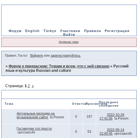
Форум
English
Türkçe
Участники
Правила
Регистрация
Войти
Активные темы
Привет, Гость!
Войдите
или
зарегистрируйтесь
.
»
Форум о прекрасном: Турции и всем, что с ней связано
»
Русский
язык и культура Russian and culture
Страница:
1
2
»
Русский язык и культура Russian and culture
Последнее
Тема
Ответов
Просмотров
сообщение
Актуальные мелодии на
2022-10-29
0
197
музыкальном сайте
Ia.Ponom
17:41:56
Ia.Ponom
Госзакупки это просто
2022-09-14
0
53
upvzaazufo
22:00:45
upvzaazufo