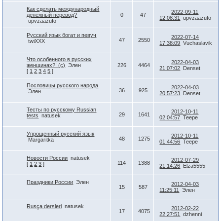
Как сделать международный
2022-09-11
денежный перевод?
0
47
12:08:31
upvzaazufo
upvzaazufo
Русский язык богат и певуч
2022-07-14
47
2550
twiXXX
17:38:09
Vuchaslavik
Что особенного в русских
2022-04-03
женщинах?! (с)
Элен
226
4464
21:07:02
Denset
[
1
2
3
4
5
]
Пословицы русского народа
2022-04-03
36
925
Элен
20:57:23
Denset
Тесты по русскому Russian
2012-10-11
29
1641
tests
natusek
02:04:57
Teepe
Упрощенный русский язык
2012-10-11
48
1275
Margaritka
01:44:56
Teepe
Новости России
natusek
2012-07-29
114
1388
[
1
2
3
]
21:14:26
Elza5555
Праздники России
Элен
2012-04-03
15
587
11:25:11
Элен
Rusça dersleri
natusek
2012-02-22
17
4075
22:27:51
dzhenni