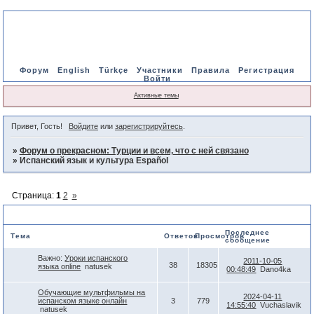
Форум
English
Türkçe
Участники
Правила
Регистрация
Войти
Активные темы
Привет, Гость!
Войдите
или
зарегистрируйтесь
.
»
Форум о прекрасном: Турции и всем, что с ней связано
»
Испанский язык и культура Español
Страница:
1
2
»
Испанский язык и культура Español
Последнее
Тема
Ответов
Просмотров
сообщение
Важно:
Уроки испанского
2011-10-05
38
18305
языка online
natusek
00:48:49
Dano4ka
Обучающие мультфильмы на
2024-04-11
испанском языке онлайн
3
779
14:55:40
Vuchaslavik
natusek