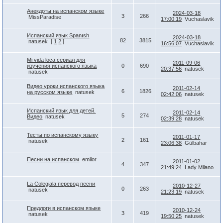
Анекдоты на испанском языке
2024-03-18
3
266
MissParadise
17:00:19
Vuchaslavik
Испанский язык Spanısh
2024-03-18
82
3815
natusek
[
1
2
]
16:56:07
Vuchaslavik
Mi vida loca сериал для
2011-09-06
изучения испанского языка
0
690
20:37:56
natusek
natusek
Видео уроки испанского языка
2011-02-14
6
1826
на русском языке
natusek
02:42:06
natusek
Испанский язык для детей.
2011-02-14
5
274
Видео
natusek
02:39:28
natusek
Тесты по испанскому языку
2011-01-17
2
161
natusek
23:06:38
Gülbahar
Песни на испанском
emilor
2011-01-02
4
347
21:49:24
Lady Milano
La Colegiala перевод песни
2010-12-27
0
263
natusek
21:23:19
natusek
Предлоги в испанском языке
2010-12-24
3
419
natusek
19:50:25
natusek