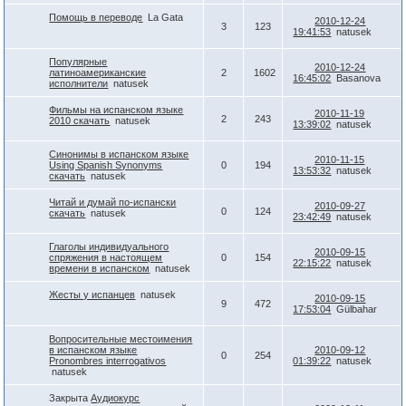
Помощь в переводе
La Gata
2010-12-24
3
123
19:41:53
natusek
Популярные
2010-12-24
латиноамериканские
2
1602
16:45:02
Basanova
исполнители
natusek
Фильмы на испанском языке
2010-11-19
2
243
2010 скачать
natusek
13:39:02
natusek
Синонимы в испанском языке
2010-11-15
Using Spanish Synonyms
0
194
13:53:32
natusek
скачать
natusek
Читай и думай по-испански
2010-09-27
0
124
скачать
natusek
23:42:49
natusek
Глаголы индивидуального
2010-09-15
спряжения в настоящем
0
154
22:15:22
natusek
времени в испанском
natusek
Жесты у испанцев
natusek
2010-09-15
9
472
17:53:04
Gülbahar
Вопросительные местоимения
в испанском языке
2010-09-12
0
254
Pronombres interrogativos
01:39:22
natusek
natusek
Закрыта
Аудиокурс